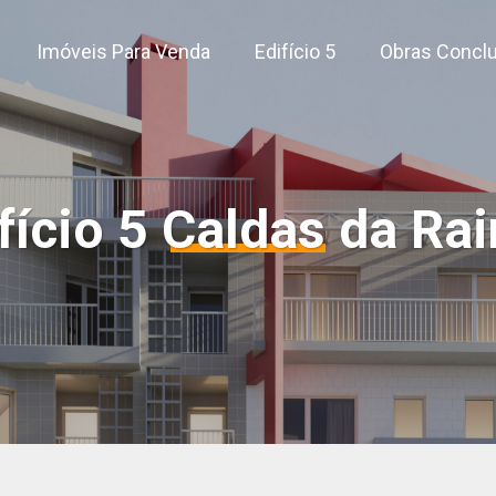
Imóveis Para Venda
Edifício 5
Obras Conclu
fício 5 Caldas da Ra