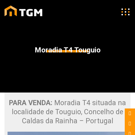
Moradia T4 Touguio
PARA VENDA:
Moradia T4 situada na
localidade de Touguio, Concelho de
Caldas da Rainha – Portugal