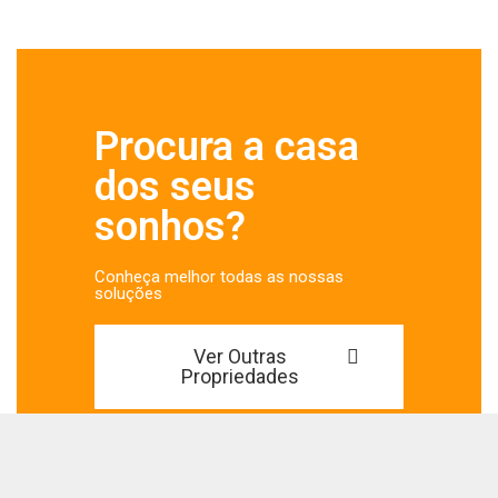
Procura a casa
dos seus
sonhos?
Conheça melhor todas as nossas
soluções
Ver Outras
Propriedades